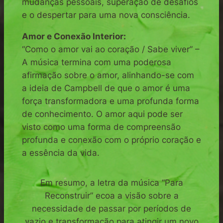
mudanças pessoais, superação de desafios
e o despertar para uma nova consciência.
Amor e Conexão Interior:
“Como o amor vai ao coração / Sabe viver” –
A música termina com uma poderosa
afirmação sobre o amor, alinhando-se com
a ideia de Campbell de que o amor é uma
força transformadora e uma profunda forma
de conhecimento. O amor aqui pode ser
visto como uma forma de compreensão
profunda e conexão com o próprio coração e
a essência da vida.
Em resumo, a letra da música “Para
Reconstruir” ecoa a visão sobre a
necessidade de passar por períodos de
vazio e transformação para atingir um novo