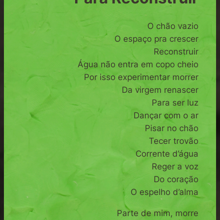
O chão vazio
O espaço pra crescer
Reconstruir
Água não entra em copo cheio
Por isso experimentar morrer
Da virgem renascer
Para ser luz
Dançar com o ar
Pisar no chão
Tecer trovão
Corrente d’água
Reger a voz
Do coração
O espelho d’alma
Parte de mim, morre