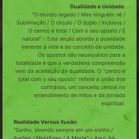
Dualidade e Unidade
:
“O mundo regado / Mas ninguém vê /
Sublimação / O círculo / O duplo / Inclusos /
O centro é total / Com o seu oposto / É
natural” – Esta seção aborda a dualidade
inerente à vida e ao conceito de unidade.
Os opostos são necessários para a
totalidade e que a verdadeira compreensão
vem da aceitação da dualidade. O “centro é
total com o seu oposto” reflete a união dos
contrários, um conceito central no
entendimento de mitos e da jornada
espiritual.
Realidade Versus Ilusão
:
“Sonho, vivendo sempre em um sonho /
Ilusões / Metáforas / A Morte” – Aqui, há