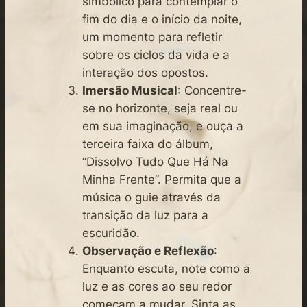
simbólico para contemplar o
fim do dia e o início da noite,
um momento para refletir
sobre os ciclos da vida e a
interação dos opostos.
Imersão Musical
: Concentre-
se no horizonte, seja real ou
em sua imaginação, e ouça a
terceira faixa do álbum,
“Dissolvo Tudo Que Há Na
Minha Frente”. Permita que a
música o guie através da
transição da luz para a
escuridão.
Observação e Reflexão
:
Enquanto escuta, note como a
luz e as cores ao seu redor
começam a mudar. Sinta as