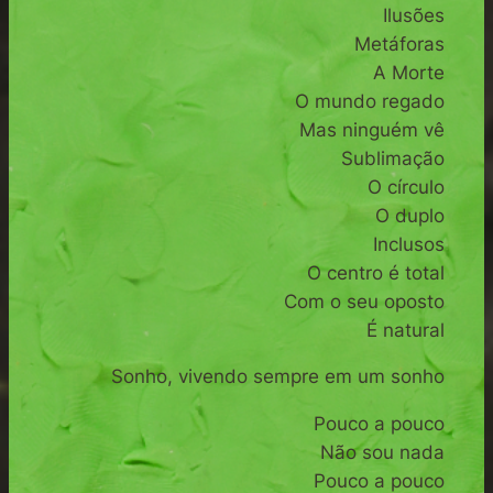
Ilusões
Metáforas
A Morte
O mundo regado
Mas ninguém vê
Sublimação
O círculo
O duplo
Inclusos
O centro é total
Com o seu oposto
É natural
Sonho, vivendo sempre em um sonho
Pouco a pouco
Não sou nada
Pouco a pouco